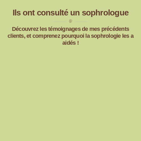
Ils ont consulté un sophrologue
Découvrez les témoignages de mes précédents
clients, et comprenez pourquoi la sophrologie les a
aidés !
Je participe depuis 2022 au sophro/balade animée par Katia Gérôme sophrologue.
Ces sophro/balade, se font en extérieur, ce qui apporte un plus aux exercices que
Katia nous apprends, à respirer, le toucher , se concentrer et tan d’autres choses.
Je suis de nature stressée et angoissée, grâce aux exercices de sophrologie que Katia
m’a appris ,avec beaucoup de pédagogie, je peux affirmer que je suis plus calme,
moins stressée. Dès que je sens la colère ou le stress monter en moi, je met en
pratique tout ce que Katia m’a appris et ça marche, je m’apaise , mes collègues m’en
font régulièrement la réflexion.
J’ai participé à des séances collectives en intérieur, c’est diffèrent mais tout aussi
apaisant qu’en faisant ces exercices en extérieur.
Katia est une sophrologue pédagogue, accessible, elle prend du temps pour bien
expliquer les exercices et leurs bienfaits, elle prend du temps pour répondre à toutes
les questions que l’on peut se poser.
N’hésitez pas, participer à une ou deux séances afin de vous faire votre avis, vous
verrez, vous deviendrez accro.
Corinne D.