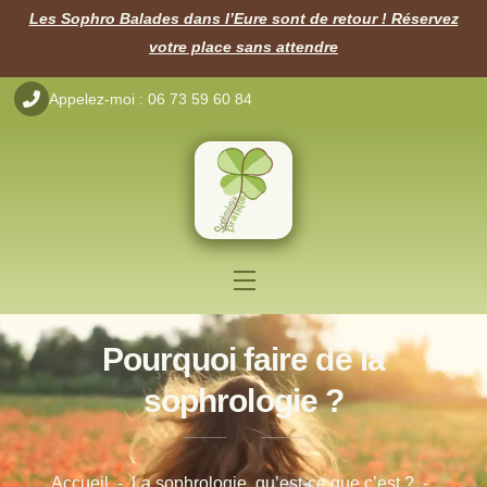
Skip
Les Sophro Balades dans l’Eure sont de retour ! Réservez
to
votre place sans attendre
content
Appelez-moi : 06 73 59 60 84
Menu
Pourquoi faire de la
sophrologie ?
Accueil
-
La sophrologie, qu’est-ce que c’est ?
-