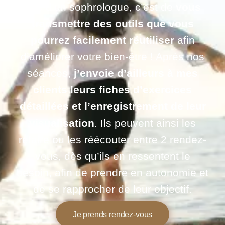
rôle d’un sophrologue, c’est de
vous
transmettre des outils que vous
pourrez facilement réutiliser
afin
d’améliorer votre bien-être ! Après nos
séances,
j’envoie d’ailleurs à mes
clients leurs fiches d’exercices
détaillées et l’enregistrement de leur
visualisation
. Ils peuvent ainsi les
refaire ou les réécouter entre 2 rendez-
vous, dès qu’ils en ressentent le
besoin, afin de prendre en autonomie et
de se rapprocher de leur objectif.
Je prends rendez-vous