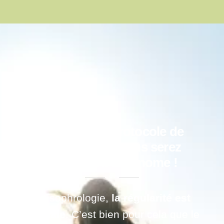
Alexandre J.
Après votre protocole de
sophrologie, vous serez
totalement autonome !
En sophrologie,
la régularité est
cruciale
. C’est bien pour cela que le